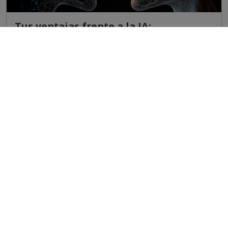
Tus ventajas frente a la IA:
habilidades que importan
9 de March 2026
Hoy se habla mucho de la Inteligencia Artificial (IA) y de
cómo está transformando el mercado laboral 🌎. Muchos
se preguntan: “¿De qué sirve mi esfuerzo si la IA hace las
cosas más rápido?” La respuesta es clara: la IA es una
herramienta.
Blog TBJ
Seguir leyendo